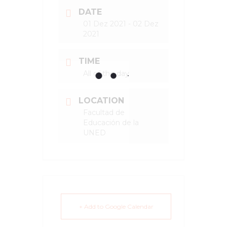
DATE
01 Dez 2021
- 02 Dez
2021
TIME
All of the day
LOCATION
Facultad de
Educación de la
UNED
+ Add to Google Calendar