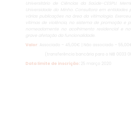
Universitário de Ciências da Saúde-CESPU. Me
Universidade do Minho. Consultora em entidades p
várias publicações na área da vitimologia. Exerce
vítimas de violência, no sistema de promoção e p
nomeadamente no acolhimento residencial e no 
grave afetação da funcionalidade.
Valor
:
Associado – 45,00€ | Não associado – 55,00
(transferência bancária para o NIB 0033
Data limite de inscrição:
25 março 2020