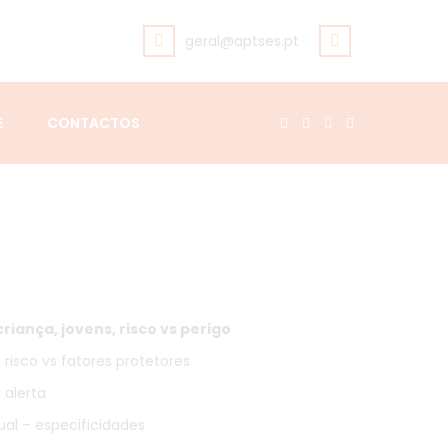
geral@aptses.pt
E
CONTACTOS
:
riança, jovens, risco vs perigo
 risco vs fatores protetores
 alerta
ual – especificidades