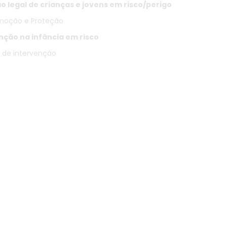
o legal de crianças e jovens em risco/perigo
omoção e Proteção
nção na infância em risco
 de intervenção