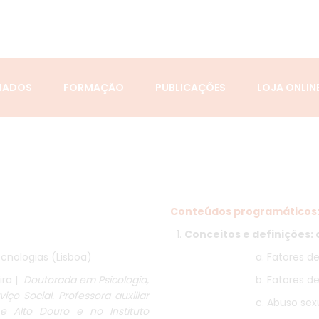
IADOS
FORMAÇÃO
PUBLICAÇÕES
LOJA ONLIN
Conteúdos programáticos
Conceitos e definições: c
cnologias (Lisboa)
a. Fatores de
ira |
Doutorada em Psicologia,
b. Fatores de
o Social. Professora auxiliar
c. Abuso sex
e Alto Douro e no Instituto